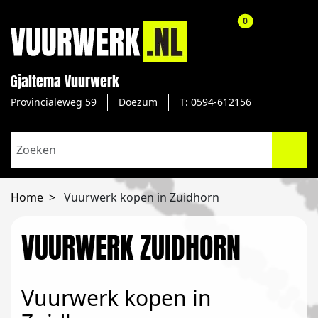
aantal producte
0
Gjaltema Vuurwerk
Provincialeweg 59
Doezum
T: 0594-612156
Home
Vuurwerk kopen in Zuidhorn
VUURWERK ZUIDHORN
Vuurwerk kopen in