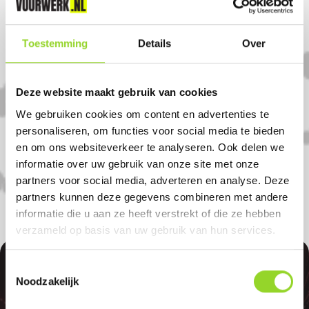
09.00-17.00 uur
Komt u uit Zuidhorn?
Toestemming
Details
Over
Koop uw vuurwerk dan bij Gjaltema
Deze website maakt gebruik van cookies
Vuurwerk in Doezum. U bent van harte
We gebruiken cookies om content en advertenties te
welkom! U bent uiteraard ook welkom als
personaliseren, om functies voor social media te bieden
en om ons websiteverkeer te analyseren. Ook delen we
u uit Leek, Zuidhorn of Buitenpost komt.
informatie over uw gebruik van onze site met onze
partners voor social media, adverteren en analyse. Deze
partners kunnen deze gegevens combineren met andere
informatie die u aan ze heeft verstrekt of die ze hebben
verzameld op basis van uw gebruik van hun services.
Toestemmingsselectie
Noodzakelijk