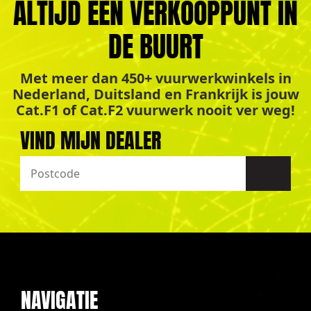
ALTIJD EEN VERKOOPPUNT IN
DE BUURT
Met meer dan 450+ vuurwerkwinkels in
Nederland, Duitsland en Frankrijk is jouw
Cat.F1 of Cat.F2 vuurwerk nooit ver weg!
VIND MIJN DEALER
NAVIGATIE