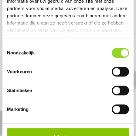
informatie over uw gebruik van onze site met onze
partners voor social media, adverteren en analyse. Deze
partners kunnen deze gegevens combineren met andere
informatie die u aan ze heeft verstrekt of die ze hebben
verzameld op basis van uw gebruik van hun services.
Toestemmingsselectie
Noodzakelijk
Voorkeuren
ANGEL DUST
70 shots 20mm cake
Statistieken
Artikelnummer: SC3006
Marketing
€ 37,50
€ 44,99