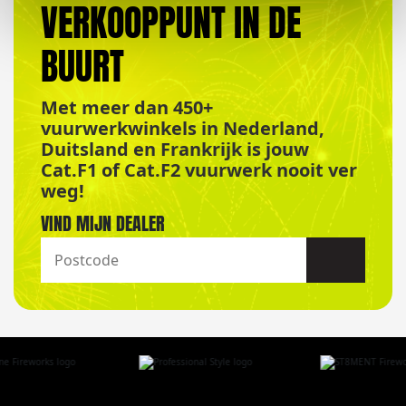
VERKOOPPUNT IN DE
BUURT
Met meer dan 450+
vuurwerkwinkels in Nederland,
Duitsland en Frankrijk is jouw
Cat.F1 of Cat.F2 vuurwerk nooit ver
weg!
VIND MIJN DEALER