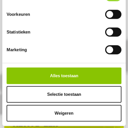
Voorkeuren
Statistieken
AANSTEEKLONT 3 STUKS
Marketing
3 aansteeklonten
Artikelnummer: 1030
Alles toestaan
€ 0,99
Selectie toestaan
Weigeren
ALTIJD EEN