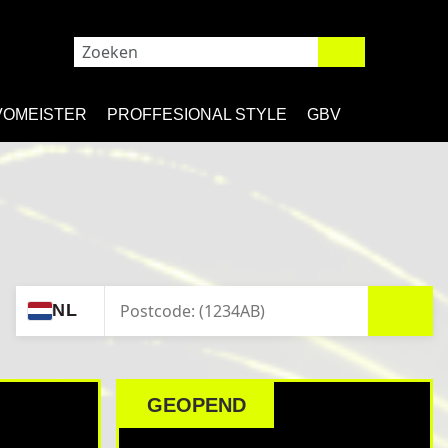
VOMEISTER
PROFFESIONAL STYLE
GBV
ZOEK
NL
JOUW
DEALER
GEOPEND