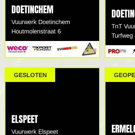
DOETINCHEM
DOETI
Vuurwerk Doetinchem
TnT Vuu
Houtmolenstraat 6
Turfweg
GESLOTEN
GEOP
ELSPEET
ERMEL
Vuurwerk Elspeet