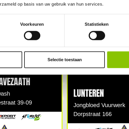
erzameld op basis van uw gebruik van hun services.
Voorkeuren
Statistieken
TEN
GEOPEND
Selectie toestaan
 AVEZAATH
LUNTEREN
wash
straat 39-09
Jongbloed Vuurwerk
Dorpstraat 166