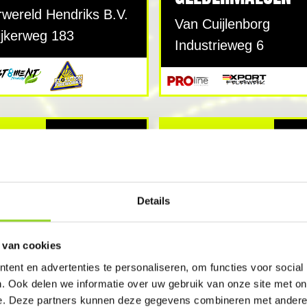
wereld Hendriks B.V.
Van Cuijlenborg
ijkerweg 183
Industrieweg 6
TEN
GESLOTEN
Details
HETEREN
RWIJK
 van cookies
VuurwerkHeteren.nl
rwerkspecialist
ent en advertenties te personaliseren, om functies voor social
Dorpsstraat 42
raat 4
. Ook delen we informatie over uw gebruik van onze site met on
e. Deze partners kunnen deze gegevens combineren met andere i