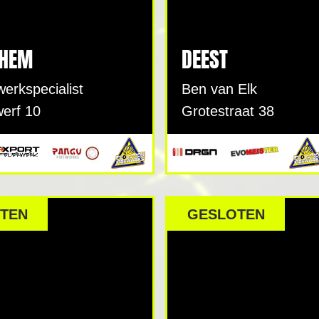
CHEM
DEEST
erkspecialist
Ben van Elk
erf 10
Grotestraat 38
TEN
GESLOTEN