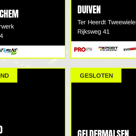
DUIVEN
NCHEM
Ter Heerdt Tweewiele
rwerk
Rijksweg 41
 4
END
GESLOTEN
O
GELDERMALSEN