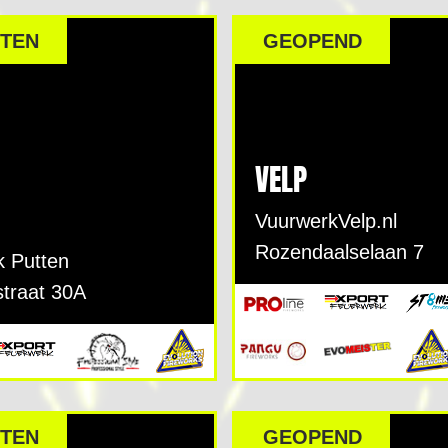
TEN
GEOPEND
VELP
N
VuurwerkVelp.nl
Rozendaalselaan 7
k Putten
straat 30A
TEN
GEOPEND