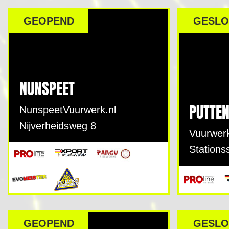
GEOPEND
GESLO
NUNSPEET
PUTTE
NunspeetVuurwerk.nl
Nijverheidsweg 8
Vuurwer
Stations
GEOPEND
GESLO