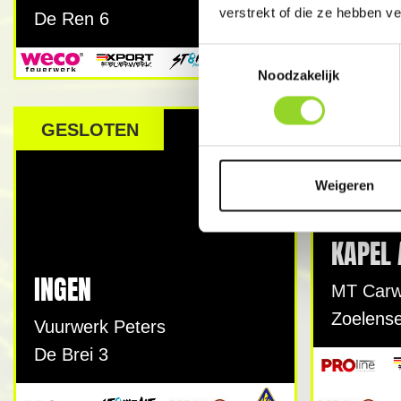
verstrekt of die ze hebben v
De Ren 6
Toestemmingsselectie
Noodzakelijk
GESLOTEN
GESLO
Weigeren
KAPEL
INGEN
MT Car
Zoelense
Vuurwerk Peters
De Brei 3