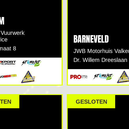
M
 Vuurwerk
BARNEVELD
ice
maat 8
JWB Motorhuis Valke
Dr. Willem Dreeslaan
TEN
GESLOTEN