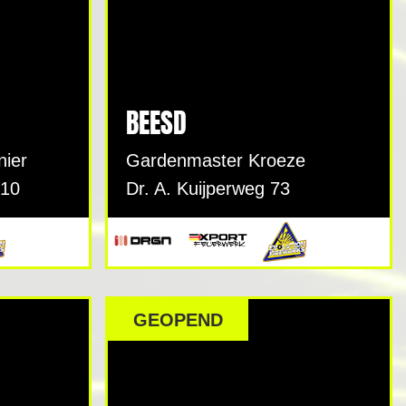
BEESD
nier
Gardenmaster Kroeze
 10
Dr. A. Kuijperweg 73
GEOPEND