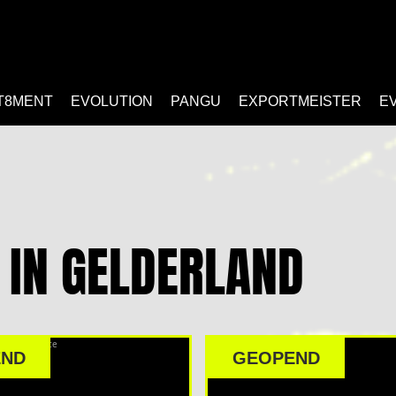
T8MENT
EVOLUTION
PANGU
EXPORTMEISTER
E
IN GELDERLAND
END
GEOPEND