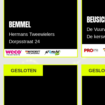
BEUSI
BEMMEL
De Vuurw
Hermans Tweewielers
De kersw
Dorpsstraat 24
GESLOTEN
GESLO