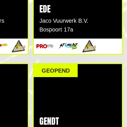
EDE
rs
Jaco Vuurwerk B.V.
Bospoort 17a
GEOPEND
GENDT