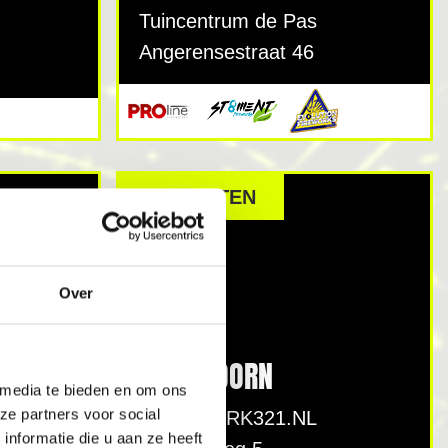
Tuincentrum de Pas
Angerensestraat 46
GESLOTEN
Over
IJZENDOORN
 media te bieden en om ons
ze partners voor social
VUURWERK321.NL
nformatie die u aan ze heeft