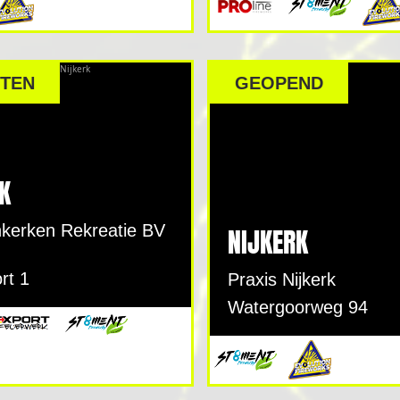
TEN
GEOPEND
K
nkerken Rekreatie BV
NIJKERK
rt 1
Praxis Nijkerk
Watergoorweg 94