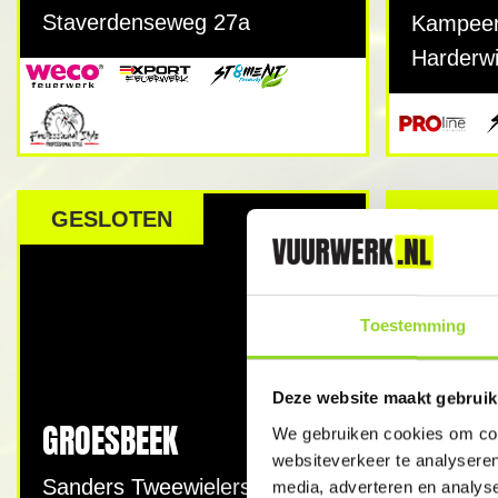
Staverdenseweg 27a
Kampeer
Harderw
GESLOTEN
GESLO
Toestemming
HARDE
Deze website maakt gebruik
GROESBEEK
Webo Vuu
We gebruiken cookies om cont
Pascalst
websiteverkeer te analyseren
Sanders Tweewielers
media, adverteren en analys