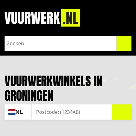
VUURWERKWINKELS IN
GRONINGEN
ZOEK
NL
JOUW