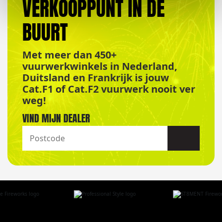
VERKOOPPUNT IN DE
BUURT
Met meer dan 450+
vuurwerkwinkels in Nederland,
Duitsland en Frankrijk is jouw
Cat.F1 of Cat.F2 vuurwerk nooit ver
weg!
VIND MIJN DEALER