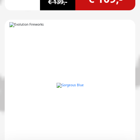
€ 139,-