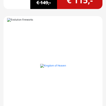
€ 115,-
€ 149,-