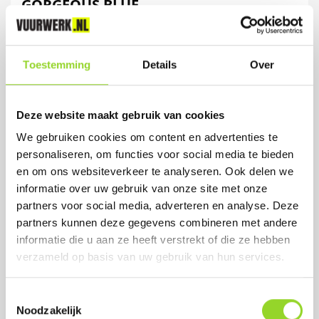
GORGEOUS BLUE
100 shots 25mm compound
Toestemming
Details
Over
Artikelnummer: DE2617
€ 129,-
€ 159,-
Deze website maakt gebruik van cookies
We gebruiken cookies om content en advertenties te
personaliseren, om functies voor social media te bieden
en om ons websiteverkeer te analyseren. Ook delen we
informatie over uw gebruik van onze site met onze
partners voor social media, adverteren en analyse. Deze
partners kunnen deze gegevens combineren met andere
informatie die u aan ze heeft verstrekt of die ze hebben
verzameld op basis van uw gebruik van hun services.
Toestemmingsselectie
Noodzakelijk