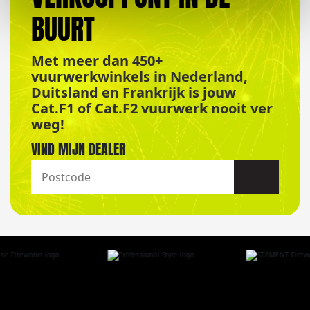
BUURT
Met meer dan 450+
vuurwerkwinkels in Nederland,
Duitsland en Frankrijk is jouw
Cat.F1 of Cat.F2 vuurwerk nooit ver
weg!
VIND MIJN DEALER