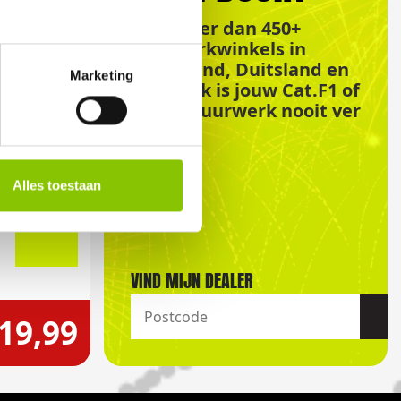
Met meer dan 450+
vuurwerkwinkels in
Nederland, Duitsland en
Marketing
Frankrijk is jouw Cat.F1 of
Cat.F2 vuurwerk nooit ver
weg!
Alles toestaan
VIND MIJN DEALER
 19,99