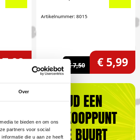
Artikelnummer: 8015
 7,99
€ 5,99
€ 7,50
Over
ALTIJD EEN
VERKOOPPUNT
 media te bieden en om ons
IN DE BUURT
ze partners voor social
nformatie die u aan ze heeft