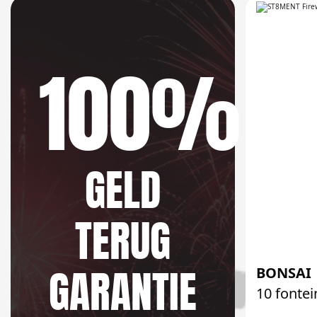
100%
GELD
TERUG
GARANTIE
BONSAI
10 fonte