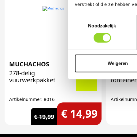
verstrekt of die ze hebben v
Toestemmingsselectie
Noodzakelijk
MUCHACHOS
VOLCAN
Weigeren
278-delig
14-delig
vuurwerkpakket
fonteine
Artikelnummer: 8016
Artikelnum
€ 14,99
€ 19,99