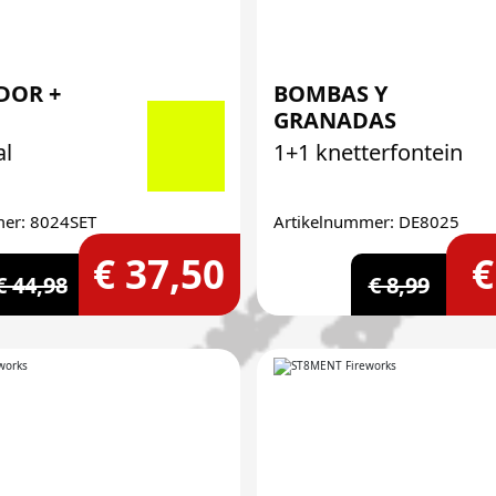
DOR +
BOMBAS Y
GRANADAS
al
1+1 knetterfontein
mer: 8024SET
Artikelnummer: DE8025
€ 37,50
€
€ 44,98
€ 8,99