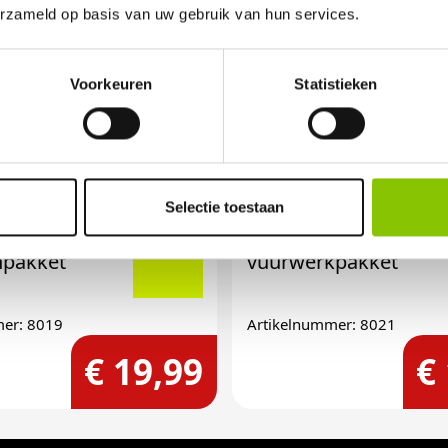
erzameld op basis van uw gebruik van hun services.
Voorkeuren
Statistieken
ES
EMPERADOR BOX
Selectie toestaan
205-delig
npakket
vuurwerkpakket
mer: 8019
Artikelnummer: 8021
€ 19,99
€