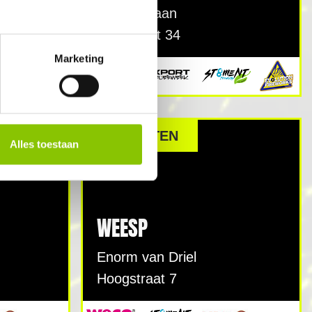
toop
Gijs de Haan
Kerkstraat 34
Marketing
GESLOTEN
Alles toestaan
WEESP
Enorm van Driel
Hoogstraat 7