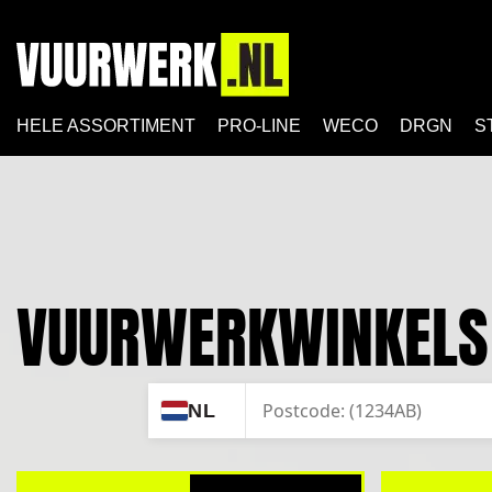
HELE ASSORTIMENT
PRO-LINE
WECO
DRGN
S
VUURWERKWINKELS 
ZOEK
NL
JOUW