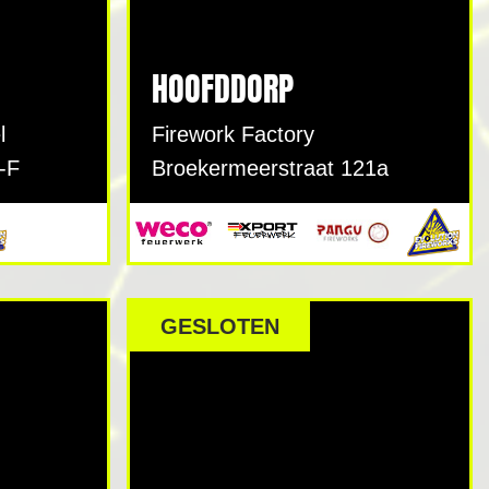
HOOFDDORP
l
Firework Factory
-F
Broekermeerstraat 121a
GESLOTEN