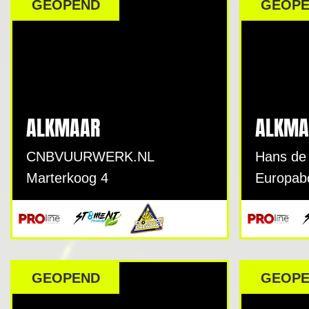
DEALER
GEOPEND
GEOP
ALKMAAR
ALKMA
CNBVUURWERK.NL
Hans de
Marterkoog 4
Europab
GEOPEND
GEOP