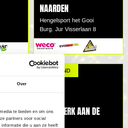
NAARDEN
Hengelsport het Gooi
Burg. Jur Visserlaan 8
GEOPEND
Over
OUDERKERK AAN DE
 media te bieden en om ons
UDE
AMSTEL
ze partners voor social
nformatie die u aan ze heeft