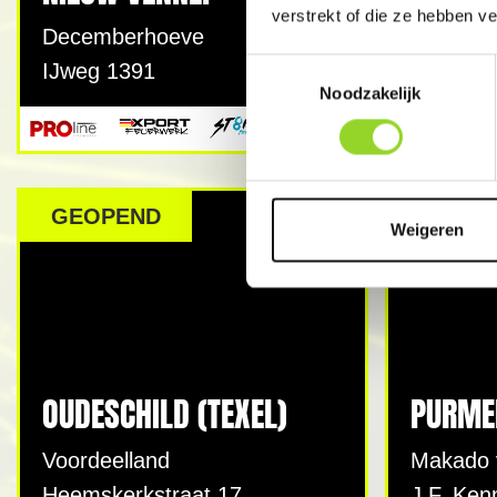
verstrekt of die ze hebben v
Tuincent
Decemberhoeve
Hoofdwe
Toestemmingsselectie
IJweg 1391
Noodzakelijk
GEOPEND
GEOP
Weigeren
OUDESCHILD (TEXEL)
PURME
Voordeelland
Makado 
Heemskerkstraat 17
J.F. Ken