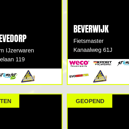
BEVERWIJK
EVEDORP
Fietsmaster
Kanaalweg 61J
m IJzerwaren
elaan 119
TEN
GEOPEND