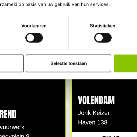
erzameld op basis van uw gebruik van hun services.
rum Suidgeest
Vuurwerkboet Joh. S
g 1432
Dorpsstraat 694
Voorkeuren
Statistieken
END
GESLOTEN
Selectie toestaan
VOLENDAM
REND
Jonk Keizer
Haven 138
vuurwerk
nedyplein 9