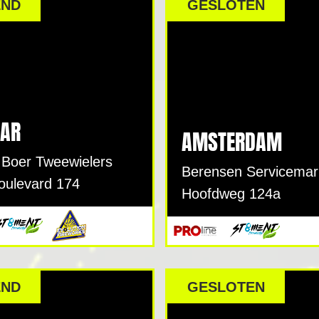
END
GESLOTEN
AR
AMSTERDAM
 Boer Tweewielers
Berensen Servicemar
oulevard 174
Hoofdweg 124a
END
GESLOTEN