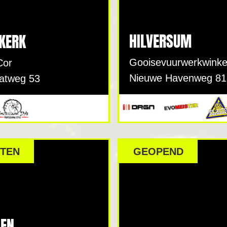
HILVERSUM
KERK
Gooisevuurwerkwinke
Cor
Nieuwe Havenweg 81
aatweg 53
TEN
GEOPEND
DEN