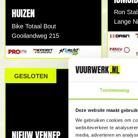
HUIZEN
Ron Stal
Lange N
Bike Totaal Bout
Gooilandweg 215
GESLOTEN
GESLO
Toestemming
Deze website maakt gebruik
We gebruiken cookies om cont
NIEUW
websiteverkeer te analyseren
NIEUW VENNEP
media, adverteren en analys