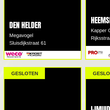
HEEMS
DEN HELDER
Kapper 
Megavogel
Rijksstr
Sluisdijkstraat 61
GESLOTEN
GESLO
IJMUI