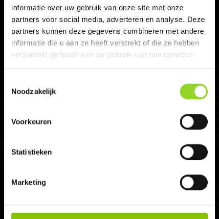
informatie over uw gebruik van onze site met onze
Giftcard saldo checken
partners voor social media, adverteren en analyse. Deze
partners kunnen deze gegevens combineren met andere
Verkoopdata & regels
informatie die u aan ze heeft verstrekt of die ze hebben
verzameld op basis van uw gebruik van hun services.
Vuurwerk bestellen
Toestemmingsselectie
Vuurwerkverbod?
Noodzakelijk
Algemene voorwaarden
Voorkeuren
Statistieken
BLIJF OP DE HOOGTE
Schrijf je in voor onze nieuwsbrief en
Marketing
ontvang het laatste nieuws en
aanbiedingen.