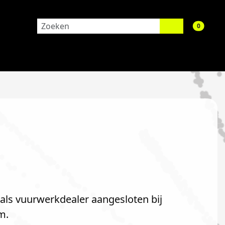
aantal 
0
 als vuurwerkdealer aangesloten bij
m.