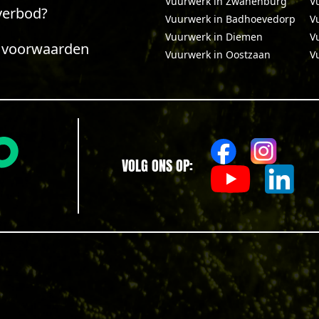
Vuurwerk in Zwanenburg
V
verbod?
Vuurwerk in Badhoevedorp
V
Vuurwerk in Diemen
V
 voorwaarden
Vuurwerk in Oostzaan
V
VOLG ONS OP: