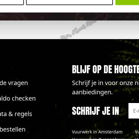
elijk vuurwerkverbod is, storten wij de bet
BLIJF OP DE HOOGT
lde vragen
Schrijf je in voor onze
aanbiedingen.
aldo checken
SCHRIJF JE IN
ta & regels
bestellen
Vuurwerk in Amsterdam
V