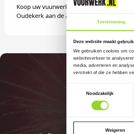
Koop uw vuurwerk dan bij Berensen Servic
Oudekerk aan de amstel, Oostzaan of Wes
Toestemming
Deze website maakt gebruik
We gebruiken cookies om cont
websiteverkeer te analyseren
media, adverteren en analys
verstrekt of die ze hebben v
Toestemmingsselectie
Noodzakelijk
Weigeren