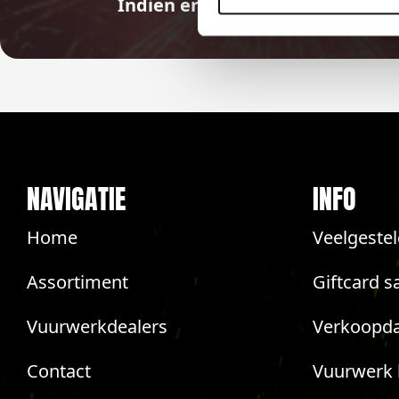
Indien er in 2026 weer een land
NAVIGATIE
INFO
Home
Veelgeste
Assortiment
Giftcard s
Vuurwerkdealers
Verkoopda
Contact
Vuurwerk 