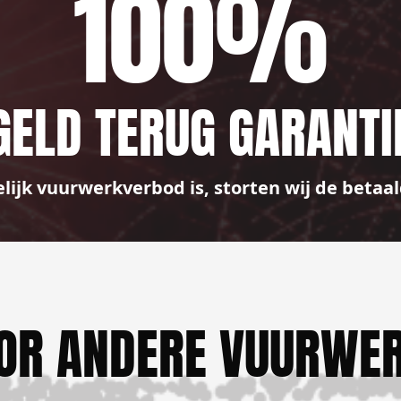
100%
GELD TERUG GARANTI
elijk vuurwerkverbod is, storten wij de bet
OR ANDERE VUURWER