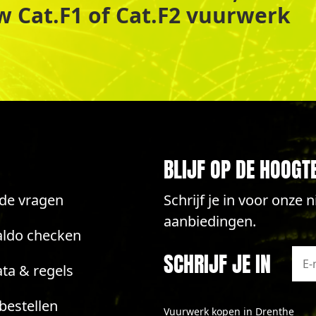
uw Cat.F1 of Cat.F2 vuurwerk
BLIJF OP DE HOOGT
lde vragen
Schrijf je in voor onze
aanbiedingen.
aldo checken
SCHRIJF JE IN
ta & regels
bestellen
Vuurwerk kopen in Drenthe