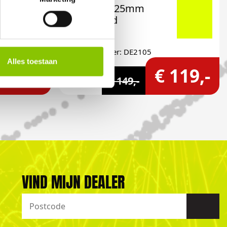
144 shots 25mm
compound
Artikelnummer: DE2105
Alles toestaan
 5,99
€ 119,-
€ 149,-
VIND MIJN DEALER