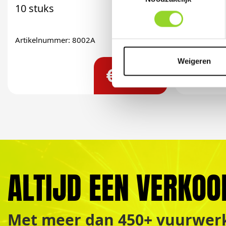
10 stuks
300 sho
fluitcake
Artikelnummer: 8002A
Artikelnum
Weigeren
€ 0,99
ALTIJD EEN VERKOO
Met meer dan 450+ vuurwerk