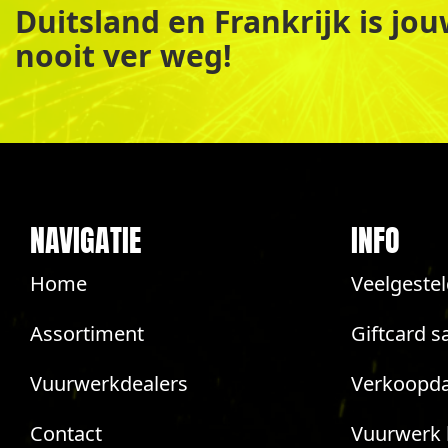
Duitsland en Frankrijk is jo
nooit ver weg!
NAVIGATIE
INFO
Home
Veelgeste
Assortiment
Giftcard s
Vuurwerkdealers
Verkoopda
Contact
Vuurwerk 