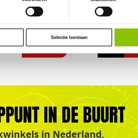
ts 8mm
92-delig
vuurwerkpakket
mer: DE7313
Artikelnummer: 8015
Selectie toestaan
€ 24,99
€
€ 7,50
PPUNT IN DE BUURT
winkels in Nederland,