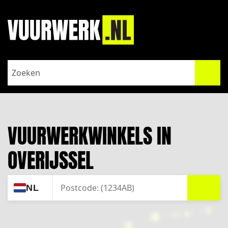
VUURWERKWINKELS IN
OVERIJSSEL
ZOEK
NL
JOUW