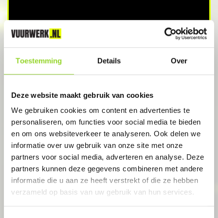
Toestemming
Details
Over
STEENWIJK
Vuurwerkoutlet Steenwijk
Deze website maakt gebruik van cookies
Koematen 30
We gebruiken cookies om content en advertenties te
personaliseren, om functies voor social media te bieden
en om ons websiteverkeer te analyseren. Ook delen we
informatie over uw gebruik van onze site met onze
partners voor social media, adverteren en analyse. Deze
partners kunnen deze gegevens combineren met andere
GEOPEND
informatie die u aan ze heeft verstrekt of die ze hebben
verzameld op basis van uw gebruik van hun services.