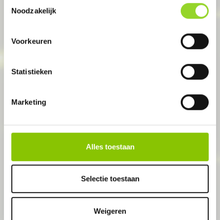
Toestemmingsselectie
UELSEN (DE)
Noodzakelijk
Vuurwerk Uelsen
Voorkeuren
Robert-Bosch-Straße 3
Statistieken
Marketing
Alles toestaan
GESLOTEN
Selectie toestaan
Weigeren