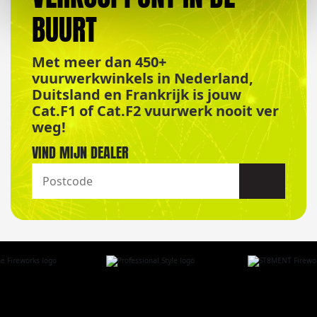
BUURT
Met meer dan 450+
vuurwerkwinkels in Nederland,
Duitsland en Frankrijk is jouw
Cat.F1 of Cat.F2 vuurwerk nooit ver
weg!
VIND MIJN DEALER