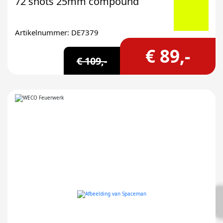
72 shots 25mm compound
Artikelnummer: DE7379
€ 89,-
€ 109,-