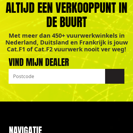
ALTIJD EEN VERKOOPPUNT IN
DE BUURT
Met meer dan 450+ vuurwerkwinkels in
Nederland, Duitsland en Frankrijk is jouw
Cat.F1 of Cat.F2 vuurwerk nooit ver weg!
VIND MIJN DEALER
NAVIGATIE