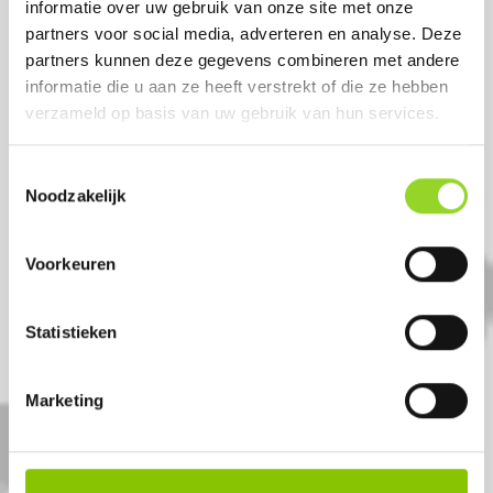
informatie over uw gebruik van onze site met onze
partners voor social media, adverteren en analyse. Deze
partners kunnen deze gegevens combineren met andere
informatie die u aan ze heeft verstrekt of die ze hebben
verzameld op basis van uw gebruik van hun services.
Toestemmingsselectie
Noodzakelijk
Voorkeuren
VAMPIRE
30 shots 14mm cake
Statistieken
Artikelnummer: DE7024
Marketing
€ 11,99
€ 14,99