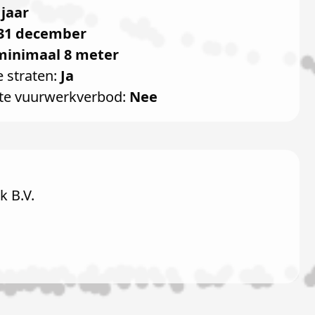
 jaar
31 december
minimaal 8 meter
e straten:
Ja
te vuurwerkverbod:
Nee
 B.V.