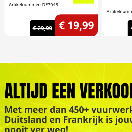
Artikelnummer: DE7043
Artikelnum
€ 19,99
€ 29,99
ALTIJD EEN VERKOO
Met meer dan 450+ vuurwerk
Duitsland en Frankrijk is jo
nooit ver weg!