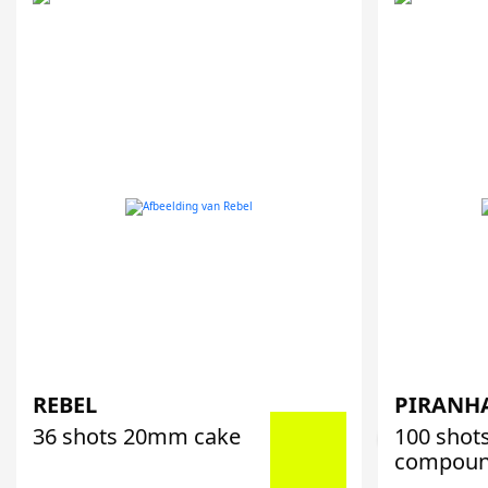
REBEL
PIRANH
36 shots 20mm cake
100 sho
compou