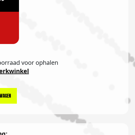
oorraad voor ophalen
erkwinkel
LWAGEN
ng: