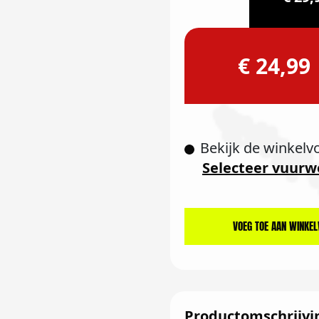
€ 24,99
Bekijk de winkelv
Selecteer vuurw
VOEG TOE AAN WINKE
Productomschrijvi