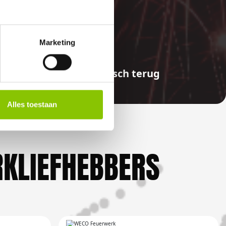
E
Marketing
aalde bedragen automatisch terug
Alles toestaan
KLIEFHEBBERS