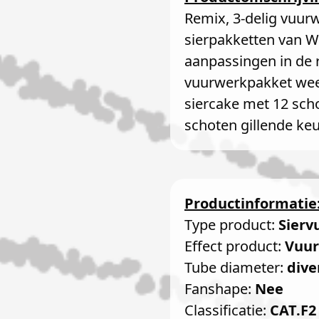
Remix, 3-delig vuurw
sierpakketten van W
aanpassingen in de r
vuurwerkpakket weer
siercake met 12 scho
schoten gillende ke
Productinformatie
Type product:
Sierv
Effect product:
Vuur
Tube diameter:
dive
Fanshape:
Nee
Classificatie:
CAT.F2