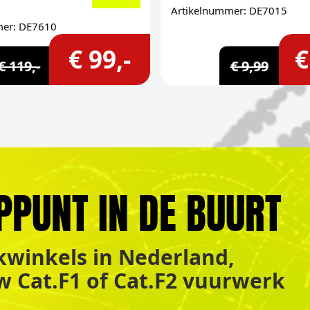
Artikelnummer: DE7015
mer: DE7610
€ 99,-
€
€ 119,-
€ 9,99
PPUNT IN DE BUURT
winkels in Nederland,
uw Cat.F1 of Cat.F2 vuurwerk