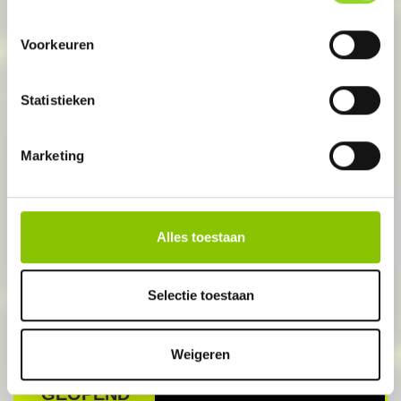
GEOPEND
Voorkeuren
Statistieken
Marketing
BADHOEVEDORP
Van Beem IJzerwaren
Alles toestaan
Badhoevelaan 119
Selectie toestaan
Weigeren
GEOPEND