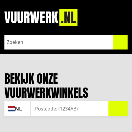
BEKIJK ONZE
VUURWERKWINKELS
ZOEK
NL
JOUW