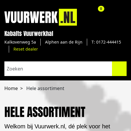
aantal producte
0
Kabalts Vuurwerkhal
Kalkovenweg 5a
Alphen aan de Rijn
T: 0172-444415
Reset dealer
Home
Hele assortiment
HELE ASSORTIMENT
Welkom bij Vuurwerk.nl, dé plek voor het