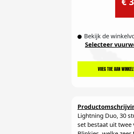
€ 3
Bekijk de winkelv
Selecteer vuurw
VOEG TOE AAN WINKE
Productomschrijvi
Lightning Duo, 30 st
set bestaat uit twee 
Blinkies, welke zeer 