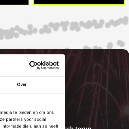
Over
E
 media te bieden en om ons
ze partners voor social
nformatie die u aan ze heeft
aalde bedragen automatisch terug