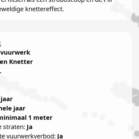
weldige knettereffect.
:
dvuurwerk
s en Knetter
.
 jaar
hele jaar
minimaal 1 meter
e straten:
Ja
te vuurwerkverbod:
Ja