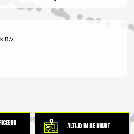
 B.V.
IFICEERD
ALTIJD IN DE BUURT