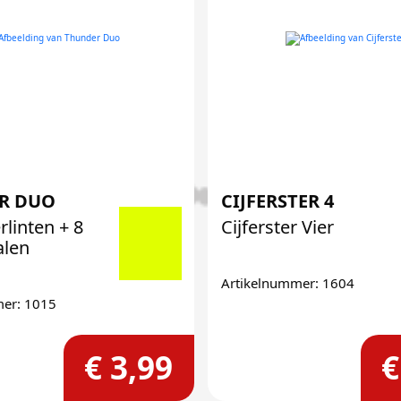
R DUO
CIJFERSTER 4
rlinten + 8
Cijferster Vier
alen
Artikelnummer: 1604
mer: 1015
€ 3,99
€