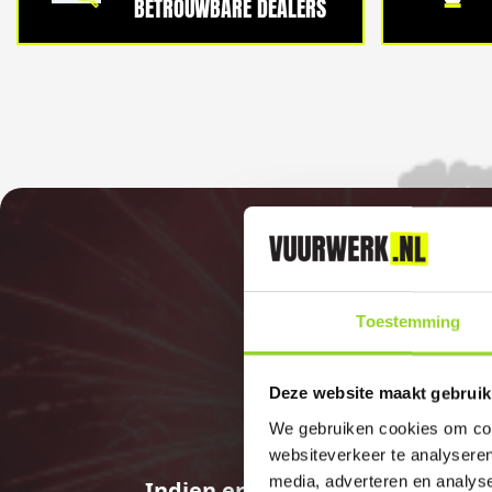
BETROUWBARE DEALERS
Toestemming
Deze website maakt gebruik
We gebruiken cookies om cont
websiteverkeer te analyseren
media, adverteren en analys
Indien er in 2026 weer een land