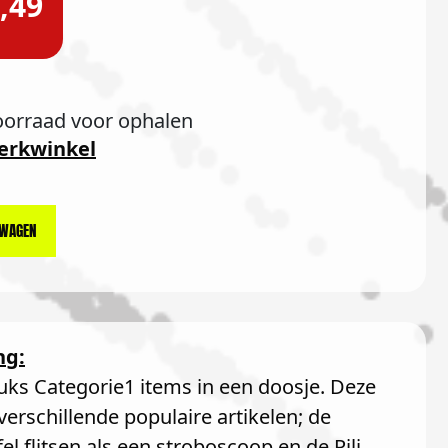
,49
oorraad voor ophalen
erkwinkel
LWAGEN
ng:
uks Categorie1 items in een doosje. Deze
verschillende populaire artikelen; de
fel flitsen als een stroboscoop en de Pili