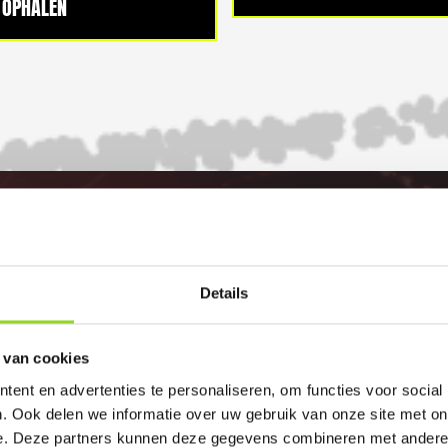
OPHALEN
100%
Details
GELD TERUG GARANTI
 van cookies
ent en advertenties te personaliseren, om functies voor social
. Ook delen we informatie over uw gebruik van onze site met on
e. Deze partners kunnen deze gegevens combineren met andere i
elijk vuurwerkverbod is, storten wij de bet