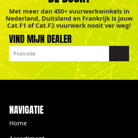
Met meer dan 450+ vuurwerkwinkels in
Nederland, Duitsland en Frankrijk is jouw
Cat.F1 of Cat.F2 vuurwerk nooit ver weg!
VIND MIJN DEALER
NAVIGATIE
Home