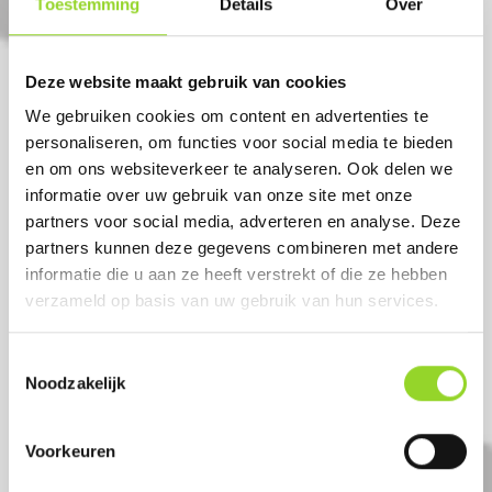
Toestemming
Details
Over
VAMPIRE
30 shots 14mm cake
Deze website maakt gebruik van cookies
We gebruiken cookies om content en advertenties te
Artikelnummer: DE7024
personaliseren, om functies voor social media te bieden
€ 11,99
en om ons websiteverkeer te analyseren. Ook delen we
€ 14,99
informatie over uw gebruik van onze site met onze
partners voor social media, adverteren en analyse. Deze
partners kunnen deze gegevens combineren met andere
informatie die u aan ze heeft verstrekt of die ze hebben
verzameld op basis van uw gebruik van hun services.
Toestemmingsselectie
Noodzakelijk
Voorkeuren