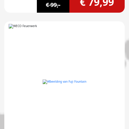
€ 79,99
€ 99,-