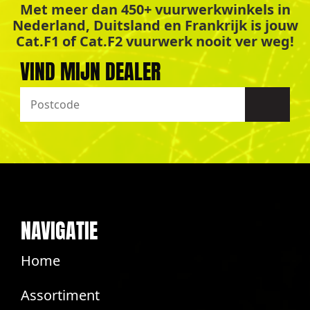
Met meer dan 450+ vuurwerkwinkels in
Nederland, Duitsland en Frankrijk is jouw
Cat.F1 of Cat.F2 vuurwerk nooit ver weg!
VIND MIJN DEALER
NAVIGATIE
Home
Assortiment