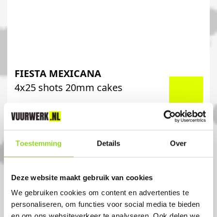
FIESTA MEXICANA
4x25 shots 20mm cakes
Artikelnummer: DE7070
€ 75,-
Toestemming
Details
Over
€ 89,99
Deze website maakt gebruik van cookies
We gebruiken cookies om content en advertenties te
personaliseren, om functies voor social media te bieden
en om ons websiteverkeer te analyseren. Ook delen we