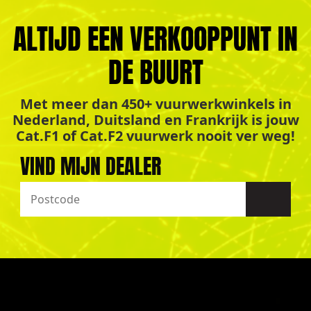
ALTIJD EEN VERKOOPPUNT IN
DE BUURT
Met meer dan 450+ vuurwerkwinkels in
Nederland, Duitsland en Frankrijk is jouw
Cat.F1 of Cat.F2 vuurwerk nooit ver weg!
VIND MIJN DEALER