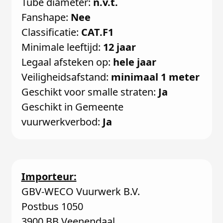
Tube diameter:
n.v.t.
Fanshape:
Nee
Classificatie:
CAT.F1
Minimale leeftijd:
12 jaar
Legaal afsteken op:
hele jaar
Veiligheidsafstand:
minimaal 1 meter
Geschikt voor smalle straten:
Ja
Geschikt in Gemeente
vuurwerkverbod:
Ja
Importeur:
GBV-WECO Vuurwerk B.V.
Postbus 1050
3900 BB Veenendaal