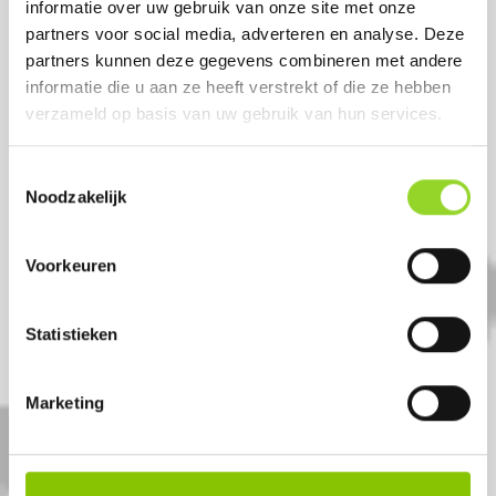
informatie over uw gebruik van onze site met onze
partners voor social media, adverteren en analyse. Deze
partners kunnen deze gegevens combineren met andere
informatie die u aan ze heeft verstrekt of die ze hebben
verzameld op basis van uw gebruik van hun services.
Toestemmingsselectie
Noodzakelijk
Voorkeuren
G-FORCE 4000
400 shots 20mm
Statistieken
Artikelnummer: DE7695
Marketing
€ 199,-
€ 259,-