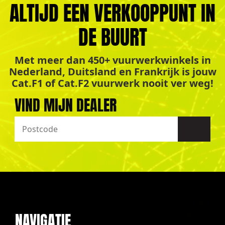
ALTIJD EEN VERKOOPPUNT IN
DE BUURT
Met meer dan 450+ vuurwerkwinkels in
Nederland, Duitsland en Frankrijk is jouw
Cat.F1 of Cat.F2 vuurwerk nooit ver weg!
VIND MIJN DEALER
NAVIGATIE