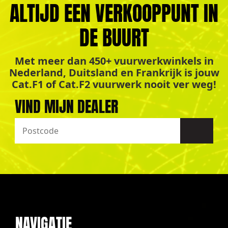
ALTIJD EEN VERKOOPPUNT IN
DE BUURT
Met meer dan 450+ vuurwerkwinkels in
Nederland, Duitsland en Frankrijk is jouw
Cat.F1 of Cat.F2 vuurwerk nooit ver weg!
VIND MIJN DEALER
NAVIGATIE