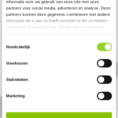
informatie over uw gebruik van onze site met onze
partners voor social media, adverteren en analyse. Deze
partners kunnen deze gegevens combineren met andere
informatie die u aan ze heeft verstrekt of die ze hebben
verzameld op basis van uw gebruik van hun services.
Toestemmingsselectie
Noodzakelijk
Voorkeuren
LINE OF FIRE 100
100 shots 8mm fluitcake
Statistieken
Artikelnummer: DE7312
Marketing
€ 9,99