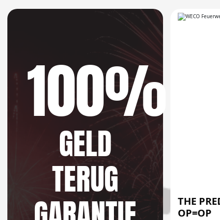
100%
GELD
TERUG
GARANTIE
THE PR
OP=OP