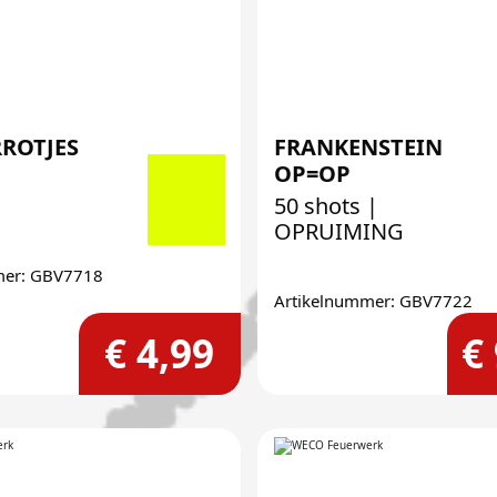
ROTJES
FRANKENSTEIN
OP=OP
50 shots |
OPRUIMING
mer: GBV7718
Artikelnummer: GBV7722
€ 4,99
€