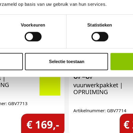
erzameld op basis van uw gebruik van hun services.
Voorkeuren
Statistieken
Selectie toestaan
S OP=OP
SIERASSORTIMENT
OP=OP
s |
ING
vuurwerkpakket |
OPRUIMING
mer: GBV7713
Artikelnummer: GBV7714
€ 169,-
€