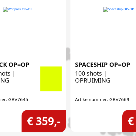
CK OP=OP
SPACESHIP OP=OP
hots |
100 shots |
ING
OPRUIMING
mer: GBV7645
Artikelnummer: GBV7669
€ 359,-
€