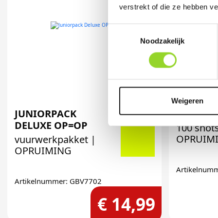
verstrekt of die ze hebben v
Toestemmingsselectie
Noodzakelijk
Weigeren
JUNIORPACK
COMPAS
DELUXE OP=OP
100 shot
OPRUIM
vuurwerkpakket |
OPRUIMING
Artikelnum
Artikelnummer: GBV7702
€ 14,99