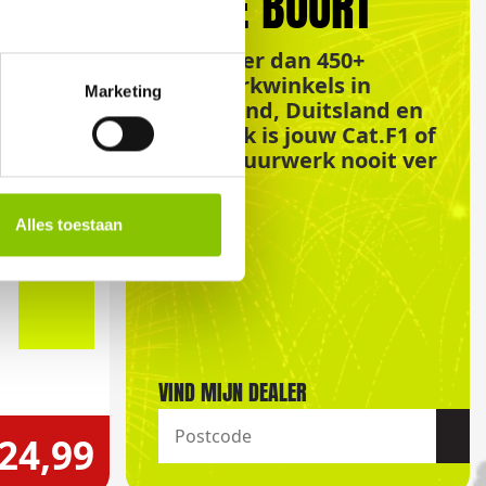
IN DE BUURT
Met meer dan 450+
vuurwerkwinkels in
Marketing
Nederland, Duitsland en
Frankrijk is jouw Cat.F1 of
Cat.F2 vuurwerk nooit ver
weg!
Alles toestaan
VIND MIJN DEALER
 24,99