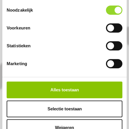
Toestemmingsselectie
Noodzakelijk
KIDS ASSORTMENT
Voorkeuren
98-delig vuurwerkpakket
Statistieken
Artikelnummer: 1007
€ 6,99
Marketing
Alles toestaan
Selectie toestaan
Weigeren