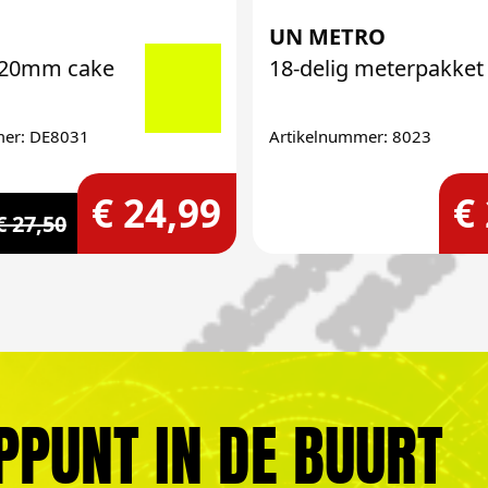
UN METRO
 20mm cake
18-delig meterpakket
mer: DE8031
Artikelnummer: 8023
€ 24,99
€
€ 27,50
PPUNT IN DE BUURT