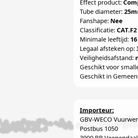
Effect product:
Com
Tube diameter:
25
Fanshape:
Nee
Classificatie:
CAT.F2
Minimale leeftijd:
16
Legaal afsteken op:
Veiligheidsafstand:
Geschikt voor small
Geschikt in Gemeen
Importeur:
GBV-WECO Vuurwerk
Postbus 1050
3900 BB Veenendaal