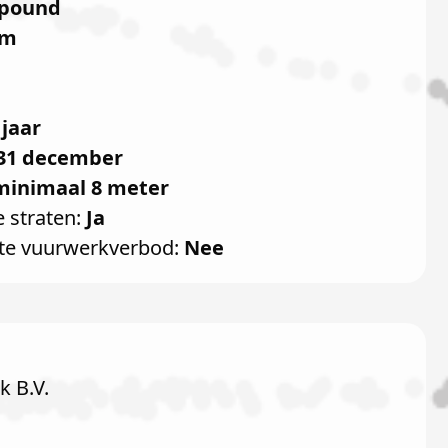
pound
mm
 jaar
31 december
minimaal 8 meter
e straten:
Ja
te vuurwerkverbod:
Nee
 B.V.