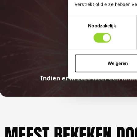
verstrekt of die ze hebben v
Toestemmingsselectie
Noodzakelijk
Weigeren
Indien er in 2026 weer een land
MEEST BEKEKEN DO