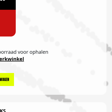
oorraad voor ophalen
erkwinkel
LWAGEN
KS