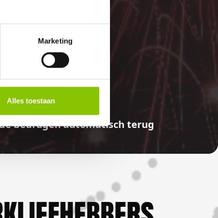
Marketing
E
Alles toestaan
aalde bedragen automatisch terug
KLIEFHEBBERS