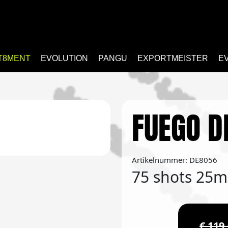
T8MENT
EVOLUTION
PANGU
EXPORTMEISTER
E
FUEGO D
Artikelnummer: DE8056
75 shots 25
€ 119