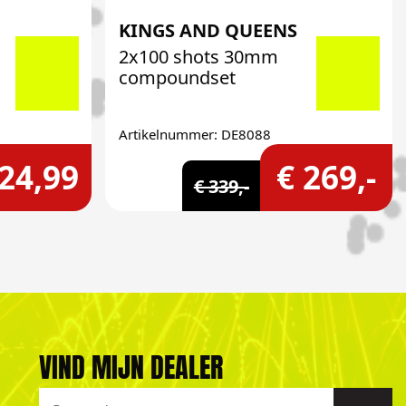
KINGS AND QUEENS
2x100 shots 30mm
compoundset
Artikelnummer: DE8088
 24,99
€ 269,-
€ 339,-
VIND MIJN DEALER