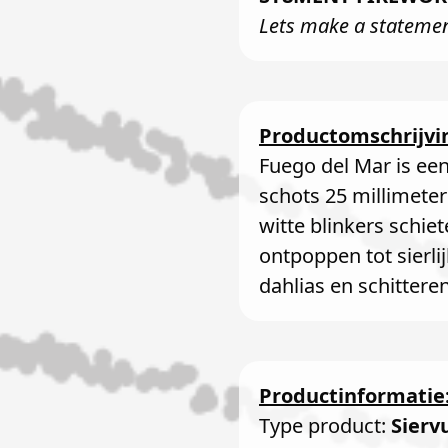
Lets make a statemen
Productomschrijvi
Fuego del Mar is ee
schots 25 millimeter
witte blinkers schie
ontpoppen tot sierl
dahlias en schittere
Productinformatie
Type product:
Sierv