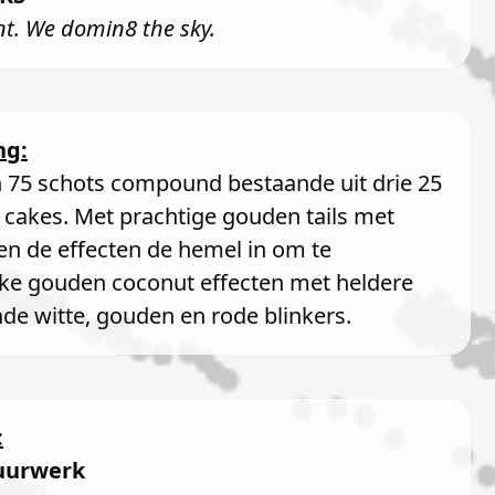
t. We domin8 the sky.
ng:
n 75 schots compound bestaande uit drie 25
 cakes. Met prachtige gouden tails met
ten de effecten de hemel in om te
ijke gouden coconut effecten met heldere
nde witte, gouden en rode blinkers.
:
uurwerk