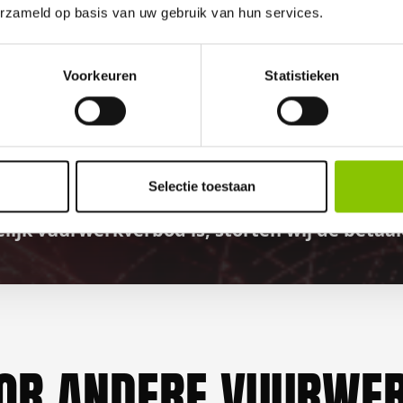
100%
erzameld op basis van uw gebruik van hun services.
Voorkeuren
Statistieken
GELD TERUG GARANTI
Selectie toestaan
elijk vuurwerkverbod is, storten wij de bet
OR ANDERE VUURWER