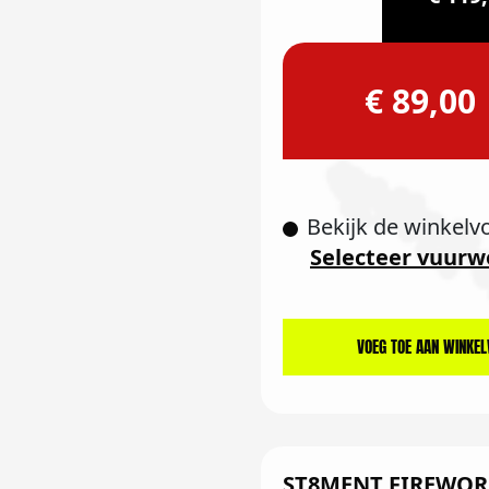
€ 89,00
Bekijk de winkelv
Selecteer vuurw
VOEG TOE AAN WINKE
ST8MENT FIREWOR