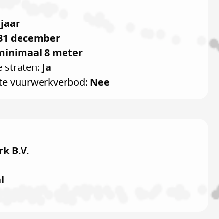
 jaar
31 december
minimaal 8 meter
e straten:
Ja
te vuurwerkverbod:
Nee
k B.V.
l