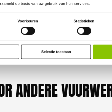
100%
erzameld op basis van uw gebruik van hun services.
GELD TERUG GARANTI
Voorkeuren
Statistieken
elijk vuurwerkverbod is, storten wij de bet
Selectie toestaan
OR ANDERE VUURWER