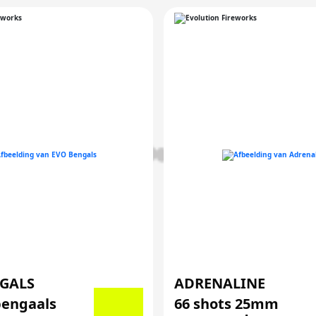
NGALS
ADRENALINE
bengaals
66 shots 25mm