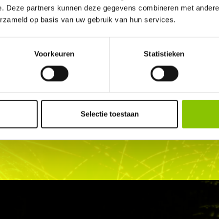
e. Deze partners kunnen deze gegevens combineren met andere i
erzameld op basis van uw gebruik van hun services.
Voorkeuren
Statistieken
PPUNT IN DE BUURT
winkels in Nederland,
Selectie toestaan
uw Cat.F1 of Cat.F2 vuurwerk