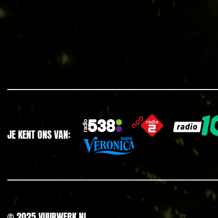
JE KENT ONS VAN:
© 2025 VUURWERK.NL