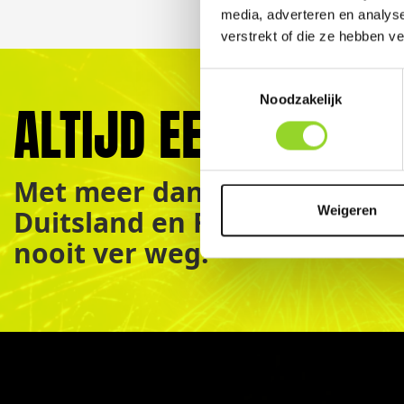
media, adverteren en analys
verstrekt of die ze hebben v
Toestemmingsselectie
Noodzakelijk
ALTIJD EEN VERKOO
Met meer dan 450+ vuurwerk
Weigeren
Duitsland en Frankrijk is jo
nooit ver weg!