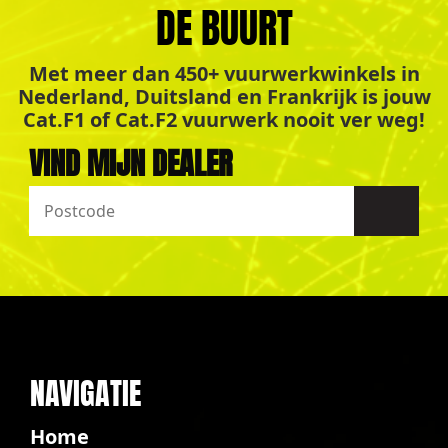
DE BUURT
Met meer dan 450+ vuurwerkwinkels in
Nederland, Duitsland en Frankrijk is jouw
Cat.F1 of Cat.F2 vuurwerk nooit ver weg!
VIND MIJN DEALER
NAVIGATIE
Home