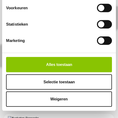
Voorkeuren
Statistieken
Marketing
SPECIAL FORCES
Alles toestaan
3x144 shots 25mm compound
Selectie toestaan
Artikelnummer: DE2680
€ 389,-
€ 489,-
Weigeren