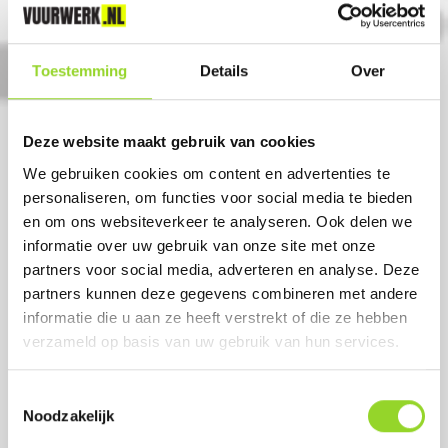
Toestemming
Details
Over
DOUBLE WHAMMY
80 shots 25mm compound
Deze website maakt gebruik van cookies
Artikelnummer: DE2616
We gebruiken cookies om content en advertenties te
personaliseren, om functies voor social media te bieden
€ 109,-
€ 139,-
en om ons websiteverkeer te analyseren. Ook delen we
informatie over uw gebruik van onze site met onze
partners voor social media, adverteren en analyse. Deze
partners kunnen deze gegevens combineren met andere
informatie die u aan ze heeft verstrekt of die ze hebben
verzameld op basis van uw gebruik van hun services.
Toestemmingsselectie
Noodzakelijk