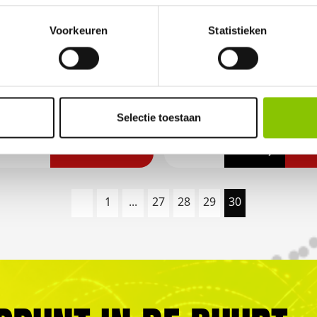
Voorkeuren
Statistieken
mer: 5710
Artikelnummer: DE8795
Selectie toestaan
€ 75,-
€
€ 259,-
1
...
27
28
29
30