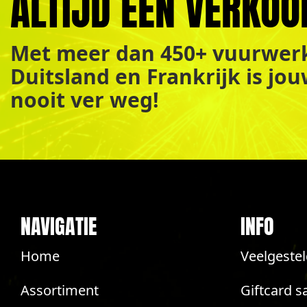
ALTIJD EEN VERKOO
Met meer dan 450+ vuurwerk
Duitsland en Frankrijk is jo
nooit ver weg!
NAVIGATIE
INFO
Home
Veelgeste
Assortiment
Giftcard s