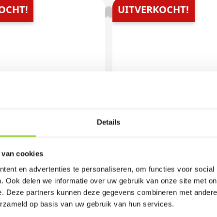
OCHT!
UITVERKOCHT!
Details
 van cookies
ent en advertenties te personaliseren, om functies voor social
. Ook delen we informatie over uw gebruik van onze site met on
E METER
DRGN ULTIMATE
e. Deze partners kunnen deze gegevens combineren met andere i
400 shots 20mm
erzameld op basis van uw gebruik van hun services.
kket
compound