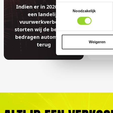
Toestemmingsselectie
Indien er in 2026 weer
Noodzakelijk
een landelijk
Artikelnum
vuurwerkverbod is,
storten wij de betaalde
bedragen automatisch
Weigeren
terug