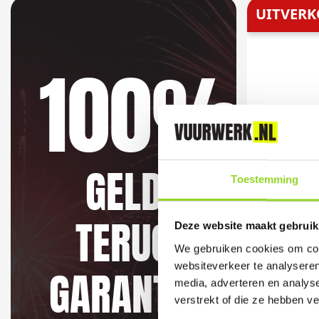
UITVERK
100%
GELD
Toestemming
TERUG
Deze website maakt gebruik
We gebruiken cookies om cont
websiteverkeer te analyseren
GARANTIE
PRO ON
media, adverteren en analys
100-delig
verstrekt of die ze hebben v
meterpa