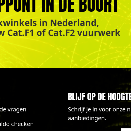
PPUNT IN DE BUURT
winkels in Nederland,
uw Cat.F1 of Cat.F2 vuurwerk
BLIJF OP DE HOOGT
lde vragen
Schrijf je in voor onze
aanbiedingen.
aldo checken