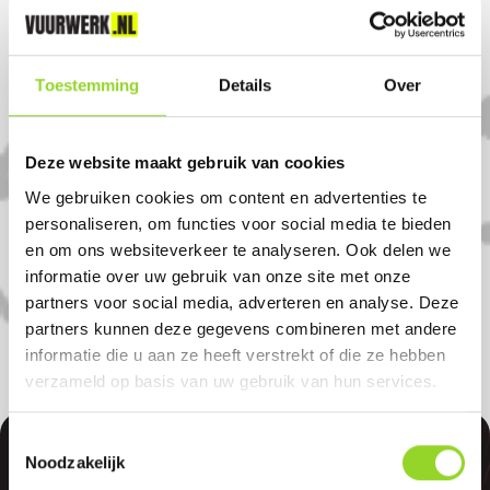
Zo 11.00 - 17.00
Komt u uit Hoofddorp?
Toestemming
Details
Over
Koop uw vuurwerk dan bij Tuincentrum
Deze website maakt gebruik van cookies
Suidgeest in Nieuw vennep. U bent van
We gebruiken cookies om content en advertenties te
harte welkom! U bent uiteraard ook
personaliseren, om functies voor social media te bieden
welkom als u uit Roelofarendsveen,
en om ons websiteverkeer te analyseren. Ook delen we
Hillegom of Leimuiden komt.
informatie over uw gebruik van onze site met onze
partners voor social media, adverteren en analyse. Deze
partners kunnen deze gegevens combineren met andere
informatie die u aan ze heeft verstrekt of die ze hebben
verzameld op basis van uw gebruik van hun services.
Toestemmingsselectie
Noodzakelijk