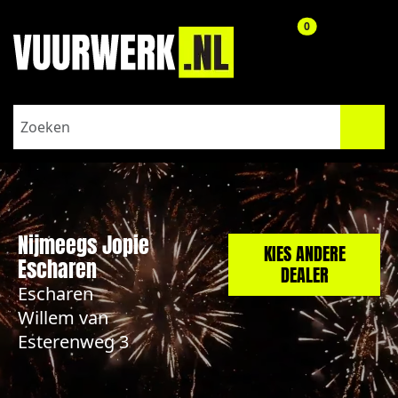
aantal producte
0
Nijmeegs Jopie
KIES ANDERE
Escharen
DEALER
Escharen
Willem van
Esterenweg 3