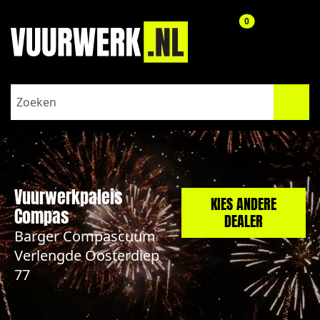
aantal producte
0
Vuurwerkpaleis
KIES ANDERE
Compas
DEALER
Barger Compascuum
Verlengde Oosterdiep
77