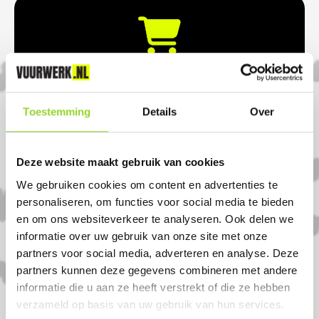
BESTEL & BETAAL ONLINE
Plaats je bestelling via jouw gekozen dealer.
Toestemming
Details
Over
Betaal veilig en eenvoudig via iDEAL of andere
betaalopties.
Deze website maakt gebruik van cookies
We gebruiken cookies om content en advertenties te
personaliseren, om functies voor social media te bieden
en om ons websiteverkeer te analyseren. Ook delen we
informatie over uw gebruik van onze site met onze
partners voor social media, adverteren en analyse. Deze
HAAL JE VUURWERK OP
partners kunnen deze gegevens combineren met andere
Vanaf de wettelijke verkoopdagen haal je je
informatie die u aan ze heeft verstrekt of die ze hebben
bestelling op bij de dealer.
verzameld op basis van uw gebruik van hun services.