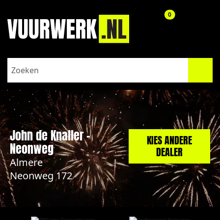
aantal producte
0
John de Knaller -
KIES ANDERE
Neonweg
DEALER
Almere
Neonweg 172