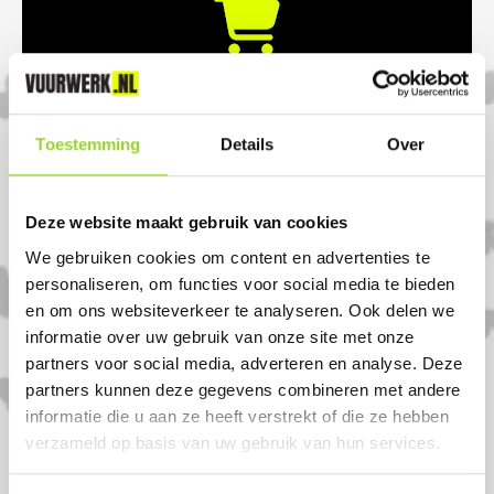
BESTEL & BETAAL ONLINE
Plaats je bestelling via jouw gekozen dealer.
Toestemming
Details
Over
Betaal veilig en eenvoudig via iDEAL of andere
betaalopties.
Deze website maakt gebruik van cookies
We gebruiken cookies om content en advertenties te
personaliseren, om functies voor social media te bieden
en om ons websiteverkeer te analyseren. Ook delen we
informatie over uw gebruik van onze site met onze
partners voor social media, adverteren en analyse. Deze
HAAL JE VUURWERK OP
partners kunnen deze gegevens combineren met andere
Vanaf de wettelijke verkoopdagen haal je je
informatie die u aan ze heeft verstrekt of die ze hebben
bestelling op bij de dealer.
verzameld op basis van uw gebruik van hun services.