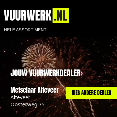
HELE ASSORTIMENT
JOUW VUURWERKDEALER:
Metselaar Alteveer
KIES ANDERE DEALER
Alteveer
Oosterweg 75