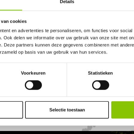
Details
JOUW VERKOOPPUNT
BESTEL & BETAAL 
e postcode in en ontdek
Plaats je bestelling v
 van cookies
rwerkdealers bij jou in de
gekozen dealer. Betaal v
ef zijn. Met meer dan 450+
eenvoudig via iDEAL o
ent en advertenties te personaliseren, om functies voor social
s is er altijd een dealer
betaalopties.
. Ook delen we informatie over uw gebruik van onze site met on
dichtbij.
e. Deze partners kunnen deze gegevens combineren met andere i
erzameld op basis van uw gebruik van hun services.
Voorkeuren
Statistieken
Selectie toestaan