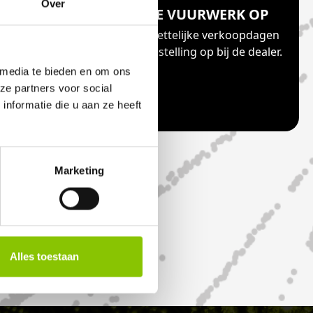
Over
ONLINE
HAAL JE VUURWERK OP
ia jouw
Vanaf de wettelijke verkoopdagen
eilig en
haal je je bestelling op bij de dealer.
f andere
 media te bieden en om ons
ze partners voor social
nformatie die u aan ze heeft
Marketing
Alles toestaan