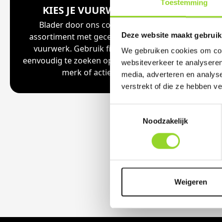
Toestemming
KIES JE VUURWERK
ZOEK 
Blader door ons complete
Voer j
Deze website maakt gebruik
assortiment met gecertificeerd
welke vuu
vuurwerk. Gebruik filters om
buurt acti
We gebruiken cookies om cont
eenvoudig te zoeken op categorie,
locatie
websiteverkeer te analyseren
merk of actie.
media, adverteren en analys
verstrekt of die ze hebben v
Toestemmingsselectie
Noodzakelijk
Weigeren