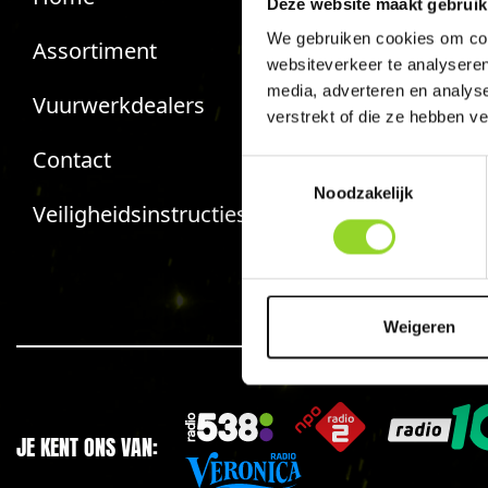
Deze website maakt gebruik
We gebruiken cookies om cont
Assortiment
Giftcard s
websiteverkeer te analyseren
media, adverteren en analys
Vuurwerkdealers
Verkoopda
verstrekt of die ze hebben v
Contact
Vuurwerk 
Toestemmingsselectie
Noodzakelijk
Veiligheidsinstructies
Vuurwerk
Algemene
Weigeren
JE KENT ONS VAN: