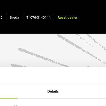
26
Breda
T: 076-5140144
Reset dealer
Details
BLIJF OP DE HOOGT
lde vragen
Schrijf je in voor onze