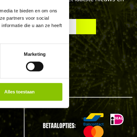
 media te bieden en om ons
ze partners voor social
nformatie die u aan ze heeft
rwerk in Zundert
Marketing
rwerk in Terheijden
werk in Bavel
rwerk in Belcrum
rwerk in Princehage
Alles toestaan
BETAALOPTIES: