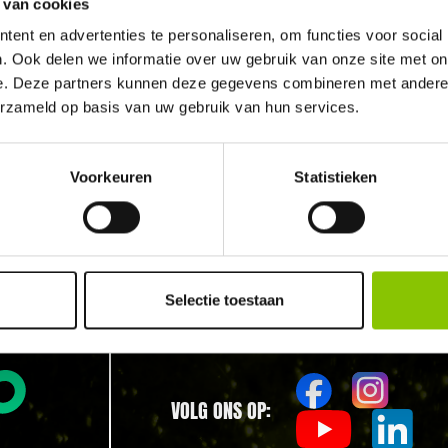
 van cookies
aanbiedingen.
ent en advertenties te personaliseren, om functies voor social
aldo checken
. Ook delen we informatie over uw gebruik van onze site met on
SCHRIJF JE IN
e. Deze partners kunnen deze gegevens combineren met andere i
ta & regels
erzameld op basis van uw gebruik van hun services.
bestellen
Vuurwerk in Breda
Vuu
Voorkeuren
Statistieken
Vuurwerk in Prinsenbeek
Vuu
verbod?
Vuurwerk in Teteringen
Vuur
Vuurwerk in Ulvenhout
Vuu
 voorwaarden
Vuurwerk in Boeimeer
Vuu
Selectie toestaan
VOLG ONS OP: