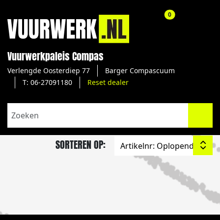
aantal producte
0
Vuurwerkpaleis Compas
Verlengde Oosterdiep 77
Barger Compascuum
T: 06-27091180
Reset dealer
SORTEREN OP: