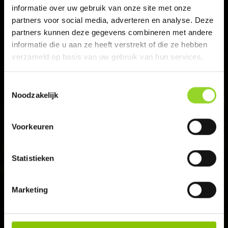
informatie over uw gebruik van onze site met onze
Giftcard saldo checken
partners voor social media, adverteren en analyse. Deze
partners kunnen deze gegevens combineren met andere
Verkoopdata & regels
informatie die u aan ze heeft verstrekt of die ze hebben
verzameld op basis van uw gebruik van hun services.
Vuurwerk bestellen
Toestemmingsselectie
Vuurwerkverbod?
Noodzakelijk
Algemene voorwaarden
Voorkeuren
Statistieken
BLIJF OP DE HOOGTE
Schrijf je in voor onze nieuwsbrief en
Marketing
ontvang het laatste nieuws en
aanbiedingen.