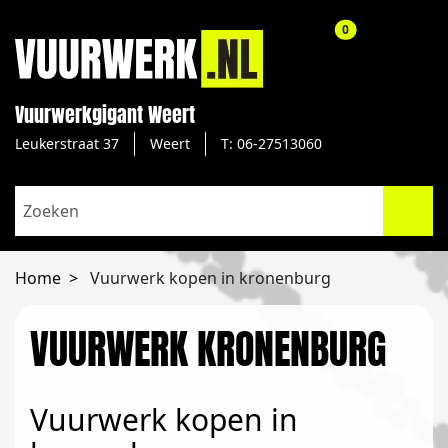
aantal producte
0
Vuurwerkgigant Weert
Leukerstraat 37
Weert
T: 06-27513060
Home
Vuurwerk kopen in kronenburg
VUURWERK KRONENBURG
Vuurwerk kopen in