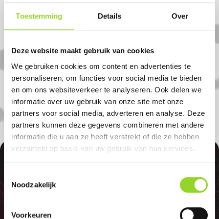
Toestemming
Details
Over
Koop uw vuurwerk dan bij
Vuurwerkgigant Weert in Weert. U bent
van harte welkom! U bent uiteraard ook
Deze website maakt gebruik van cookies
welkom als u uit Kelpen-oler, Roermond
We gebruiken cookies om content en advertenties te
of Heythuysen komt.
personaliseren, om functies voor social media te bieden
en om ons websiteverkeer te analyseren. Ook delen we
informatie over uw gebruik van onze site met onze
partners voor social media, adverteren en analyse. Deze
partners kunnen deze gegevens combineren met andere
informatie die u aan ze heeft verstrekt of die ze hebben
verzameld op basis van uw gebruik van hun services.
100%
Toestemmingsselectie
Noodzakelijk
Voorkeuren