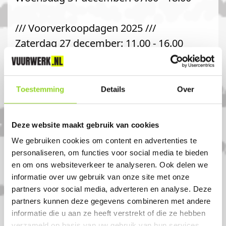
/// Voorverkoopdagen 2025 ///
Zaterdag 27 december: 11.00 - 16.00
Toestemming
Details
Over
Komt u uit Almere
Stedenwijk?
Deze website maakt gebruik van cookies
We gebruiken cookies om content en advertenties te
Koop uw vuurwerk dan bij
personaliseren, om functies voor social media te bieden
en om ons websiteverkeer te analyseren. Ook delen we
Vuurwerkwereld Almere in Almere stad.
informatie over uw gebruik van onze site met onze
U bent van harte welkom! U bent
partners voor social media, adverteren en analyse. Deze
uiteraard ook welkom als u uit Huizen,
partners kunnen deze gegevens combineren met andere
Almere haven of Almere stedenwijk komt.
informatie die u aan ze heeft verstrekt of die ze hebben
verzameld op basis van uw gebruik van hun services.