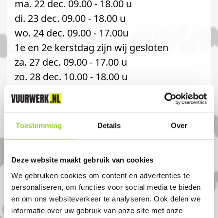
ma. 22 dec. 09.00 - 18.00 u
di. 23 dec. 09.00 - 18.00 u
wo. 24 dec. 09.00 - 17.00u
1e en 2e kerstdag zijn wij gesloten
za. 27 dec. 09.00 - 17.00 u
zo. 28 dec. 10.00 - 18.00 u
Losse verkoop 2025:
Toestemming
Details
Over
ma. 29 dec. 08.00 - 21.00 u
di. 30 dec. 08.00 - 21.00 u
Deze website maakt gebruik van cookies
wo. 31 dec. 08.00 - 18.00 u
We gebruiken cookies om content en advertenties te
personaliseren, om functies voor social media te bieden
Graag tot ziens!
en om ons websiteverkeer te analyseren. Ook delen we
informatie over uw gebruik van onze site met onze