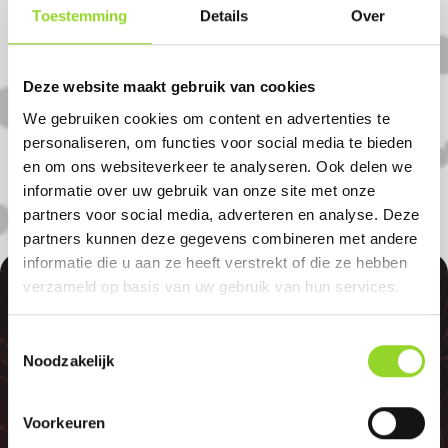
Toestemming
Details
Over
Koop uw vuurwerk dan bij TnT Vuurwerk
in Doetinchem. U bent van harte welkom!
Deze website maakt gebruik van cookies
U bent uiteraard ook welkom als u uit
We gebruiken cookies om content en advertenties te
Varsseveld, Didam of ’s heerenberg komt.
personaliseren, om functies voor social media te bieden
en om ons websiteverkeer te analyseren. Ook delen we
informatie over uw gebruik van onze site met onze
partners voor social media, adverteren en analyse. Deze
partners kunnen deze gegevens combineren met andere
informatie die u aan ze heeft verstrekt of die ze hebben
100%
verzameld op basis van uw gebruik van hun services.
Toestemmingsselectie
Noodzakelijk
Voorkeuren