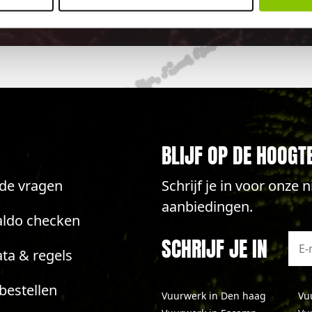
elijk vuurwerkverbod is, storten wij de bet
BLIJF OP DE HOOGT
lde vragen
Schrijf je in voor onze
aanbiedingen.
aldo checken
SCHRIJF JE IN
ta & regels
bestellen
Vuurwerk in Den haag
Vu