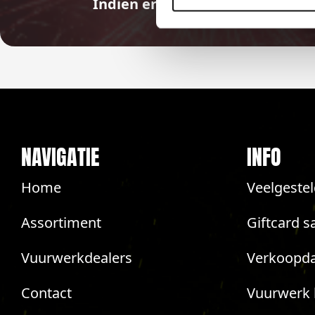
Indien er in 2026 weer een land
NAVIGATIE
INFO
Home
Veelgeste
Assortiment
Giftcard s
Vuurwerkdealers
Verkoopda
Contact
Vuurwerk 