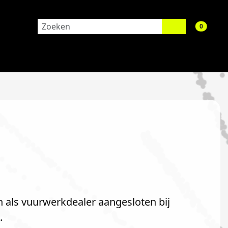
aantal 
0
n als vuurwerkdealer aangesloten bij
.