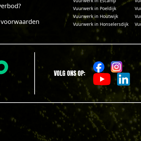
Vuurwerk in Escamp
Vu
verbod?
Vuurwerk in Poeldijk
Vu
Vuurwerk in Houtwijk
Vu
 voorwaarden
Vuurwerk in Honselersdijk
Vu
VOLG ONS OP: