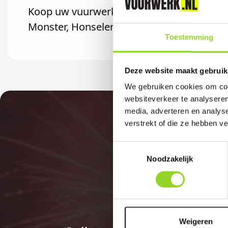
Koop uw vuurwerk dan bij Primera Ambacht
Monster, Honselersdijk of Poeldijk komt.
Toestemming
Deze website maakt gebruik
We gebruiken cookies om cont
websiteverkeer te analyseren
media, adverteren en analys
verstrekt of die ze hebben v
Toestemmingsselectie
Noodzakelijk
Weigeren