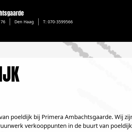
htsgaarde
176
Den Haag
T: 070-3599566
IJK
van poeldijk bij Primera Ambachtsgaarde. Wij zij
 vuurwerk verkooppunten in de buurt van poeldijk