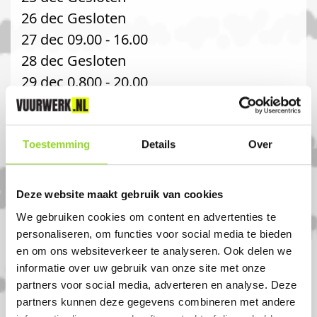
26 dec Gesloten
27 dec 09.00 - 16.00
28 dec Gesloten
29 dec 0.800 - 20.00
30 dec 0.800 - 20.00
31 dec 0.800 - 17.00
Toestemming
Details
Over
Komt u uit zuid-
scharwoude?
Deze website maakt gebruik van cookies
We gebruiken cookies om content en advertenties te
Koop uw vuurwerk dan bij Vuurwerkboet
personaliseren, om functies voor social media te bieden
en om ons websiteverkeer te analyseren. Ook delen we
Joh. Stoop in Noord scharwoude. U bent
informatie over uw gebruik van onze site met onze
van harte welkom! U bent uiteraard ook
partners voor social media, adverteren en analyse. Deze
welkom als u uit Tuitjenhorn, Waarland of
partners kunnen deze gegevens combineren met andere