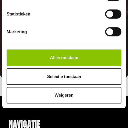
GARANTIE
Statistieken
Marketing
Indien er in 2026 weer een landelijk
vuurwerkverbod is, storten wij de
betaalde bedragen automatisch
Alles toestaan
terug
Selectie toestaan
Weigeren
NAVIGATIE