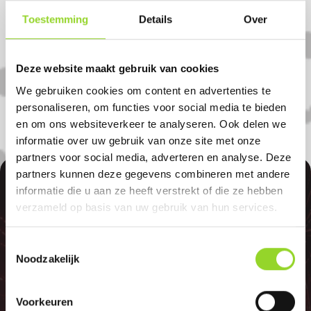
in Klazienaveen. U bent van harte
Toestemming
Details
Over
welkom! U bent uiteraard ook welkom als
u uit Nieuw-schoonebeek, Barger-
compascuum of Barger-oosterveld komt.
Deze website maakt gebruik van cookies
We gebruiken cookies om content en advertenties te
personaliseren, om functies voor social media te bieden
en om ons websiteverkeer te analyseren. Ook delen we
informatie over uw gebruik van onze site met onze
partners voor social media, adverteren en analyse. Deze
partners kunnen deze gegevens combineren met andere
100%
informatie die u aan ze heeft verstrekt of die ze hebben
verzameld op basis van uw gebruik van hun services.
Toestemmingsselectie
Noodzakelijk
GELD TERUG
Voorkeuren