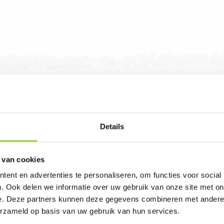
Details
 van cookies
ent en advertenties te personaliseren, om functies voor social
. Ook delen we informatie over uw gebruik van onze site met on
rk Winsum in Winsum. U bent van harte welkom! 
e. Deze partners kunnen deze gegevens combineren met andere i
erzameld op basis van uw gebruik van hun services.