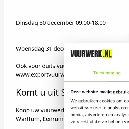
Dinsdag 30 december 09.00-18.00
Woensdag 31 december 09.00-17.00
Ook voor duits vuurwerk.
Toestemming
www.exportvuurwerk.nl
Komt u uit Sauwerd?
Deze website maakt gebruik
We gebruiken cookies om cont
websiteverkeer te analyseren
Koop uw vuurwerk dan bij Rispens Vuurwe
media, adverteren en analys
Warffum, Eenrum of Leens komt.
verstrekt of die ze hebben v