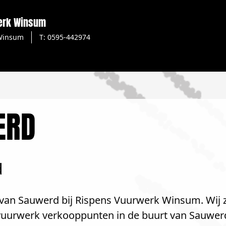
erk Winsum
Winsum
T: 0595-442974
ERD
d
van Sauwerd bij Rispens Vuurwerk Winsum. Wij zi
e vuurwerk verkooppunten in de buurt van Sauwer