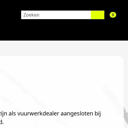
aantal 
0
jn als vuurwerkdealer aangesloten bij
d.