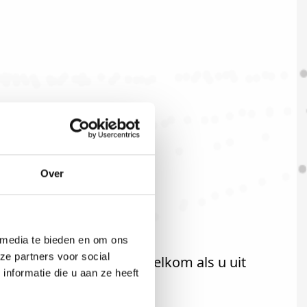
Over
 media te bieden en om ons
ze partners voor social
U bent uiteraard ook welkom als u uit
nformatie die u aan ze heeft