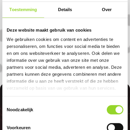
Toestemming
Details
Over
Koop uw vuurwerk dan bij De Leeuw
Tweewielers in Zeewolde. U bent van
harte welkom! U bent uiteraard ook
Deze website maakt gebruik van cookies
welkom als u uit Hierden, Hulshorst of
We gebruiken cookies om content en advertenties te
Ermelo komt.
personaliseren, om functies voor social media te bieden
en om ons websiteverkeer te analyseren. Ook delen we
informatie over uw gebruik van onze site met onze
partners voor social media, adverteren en analyse. Deze
partners kunnen deze gegevens combineren met andere
informatie die u aan ze heeft verstrekt of die ze hebben
verzameld op basis van uw gebruik van hun services.
100%
Toestemmingsselectie
Noodzakelijk
Voorkeuren