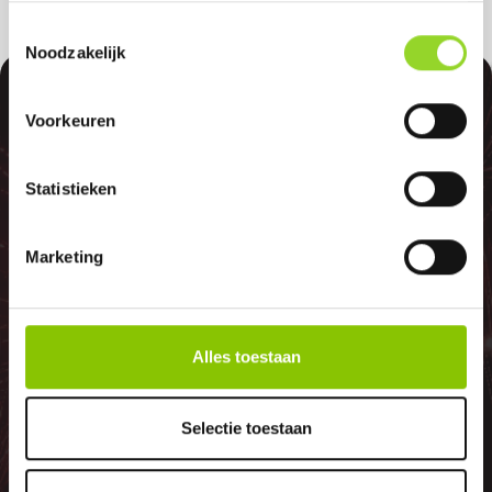
Toestemmingsselectie
Noodzakelijk
100%
Voorkeuren
Statistieken
GELD TERUG
Marketing
GARANTIE
Alles toestaan
Selectie toestaan
Indien er in 2026 weer een landelijk
vuurwerkverbod is, storten wij de