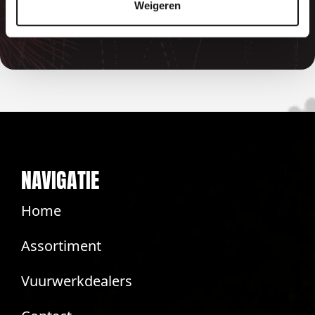
betaalde bedragen automatisch
Weigeren
terug
NAVIGATIE
Home
Assortiment
Vuurwerkdealers