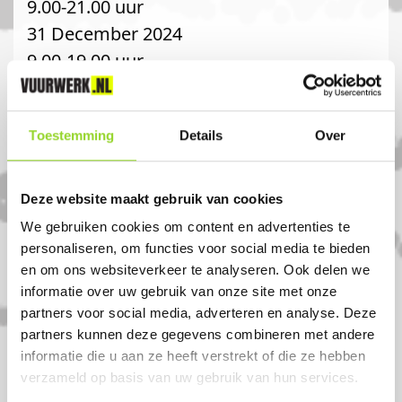
9.00-21.00 uur
31 December 2024
9.00-19.00 uur
Let op!!! 29 December 2024 Kijk en
besteldag CAT2 wel CAT1 verkoop.
Toestemming
Details
Over
Komt u uit Het Gooi?
Deze website maakt gebruik van cookies
Koop uw vuurwerk dan bij Hengelsport
We gebruiken cookies om content en advertenties te
het Gooi in Naarden. U bent van harte
personaliseren, om functies voor social media te bieden
en om ons websiteverkeer te analyseren. Ook delen we
welkom! U bent uiteraard ook welkom als
informatie over uw gebruik van onze site met onze
u uit Valkeveen, Bikbergen of Het gooi
partners voor social media, adverteren en analyse. Deze
komt.
partners kunnen deze gegevens combineren met andere
informatie die u aan ze heeft verstrekt of die ze hebben
verzameld op basis van uw gebruik van hun services.