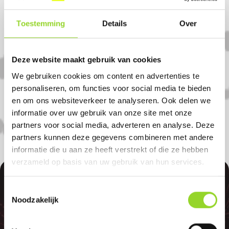
Komt u uit Barlage?
Toestemming
Details
Over
Koop uw vuurwerk dan bij Mestenmaker
Vlagtwedde in Vlagtwedde. U bent van
Deze website maakt gebruik van cookies
harte welkom! U bent uiteraard ook
We gebruiken cookies om content en advertenties te
welkom als u uit Rhederveld, Veelerveen
personaliseren, om functies voor social media te bieden
of Wedde komt.
en om ons websiteverkeer te analyseren. Ook delen we
informatie over uw gebruik van onze site met onze
partners voor social media, adverteren en analyse. Deze
partners kunnen deze gegevens combineren met andere
informatie die u aan ze heeft verstrekt of die ze hebben
verzameld op basis van uw gebruik van hun services.
100%
Toestemmingsselectie
Noodzakelijk