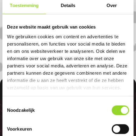
Koop uw vuurwerk dan bij Haye
Toestemming
Details
Over
Bethlehem in Wolvega. U bent van harte
welkom! U bent uiteraard ook welkom als
Deze website maakt gebruik van cookies
u uit Sonnega, Nijelamer of Nijetrijne
We gebruiken cookies om content en advertenties te
komt.
personaliseren, om functies voor social media te bieden
en om ons websiteverkeer te analyseren. Ook delen we
informatie over uw gebruik van onze site met onze
partners voor social media, adverteren en analyse. Deze
partners kunnen deze gegevens combineren met andere
informatie die u aan ze heeft verstrekt of die ze hebben
100%
verzameld op basis van uw gebruik van hun services.
Toestemmingsselectie
Noodzakelijk
Voorkeuren